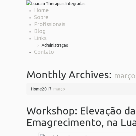
Home
Sobre
Profissionais
Blog
Links
Administração
Contato
Monthly Archives:
março
Home
2017
março
Workshop: Elevação da
Emagrecimento, na Lu