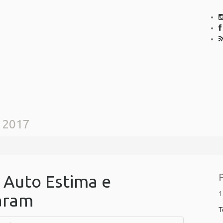
 2017
 Auto Estima e
1
aram
T