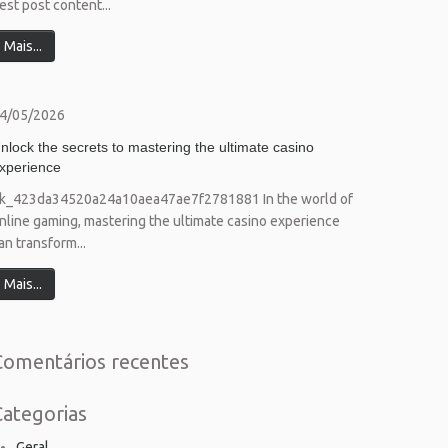
est post content...
Mais...
4/05/2026
nlock the secrets to mastering the ultimate casino
xperience
k_423da34520a24a10aea47ae7f2781881 In the world of
nline gaming, mastering the ultimate casino experience
an transform...
Mais...
Comentários recentes
Categorias
Geral