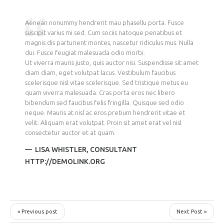
Aenean nonummy hendrerit mau phasellu porta. Fusce
suscipit varius mi sed. Cum sociis natoque penatibus et
magnis dis parturient montes, nascetur ridiculus mus. Nulla
dui. Fusce feugiat malesuada odio morbi.
Ut viverra mauris justo, quis auctor nisi. Suspendisse sit amet
diam diam, eget volutpat lacus. Vestibulum faucibus
scelerisque nisl vitae scelerisque. Sed tristique metus eu
quam viverra malesuada. Cras porta eros nec libero
bibendum sed faucibus felis fringilla. Quisque sed odio
neque. Mauris at nisl ac eros pretium hendrerit vitae et
velit. Aliquam erat volutpat. Proin sit amet erat vel nisl
consectetur auctor et at quam.
LISA WHISTLER
,
CONSULTANT
HTTP://DEMOLINK.ORG
« Previous post
Next Post »